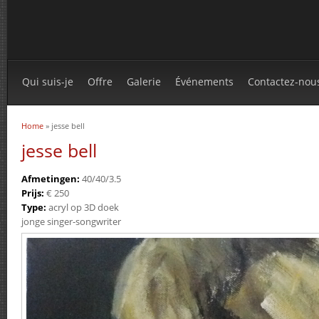
Qui suis-je
Offre
Galerie
Événements
Contactez-nou
Home
» jesse bell
You are here
jesse bell
Afmetingen:
40/40/3.5
Prijs:
€ 250
Type:
acryl op 3D doek
jonge singer-songwriter